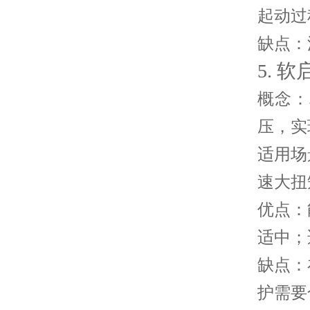
起动过
缺点
：
5. 
概念
：
压，实
适用场
速大扭
优点
：
适中；
缺点
：
护需要