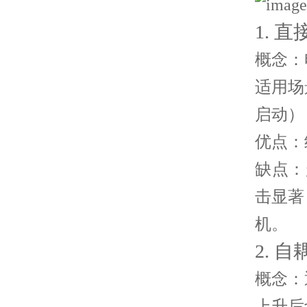
1. 
概念
：
适用场
启动）
优点
：
缺点
：
击显著
机。
2. 
概念
：
上升后