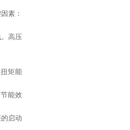
键因素：
低。高压
。
大扭矩能
佳节能效
矩的启动