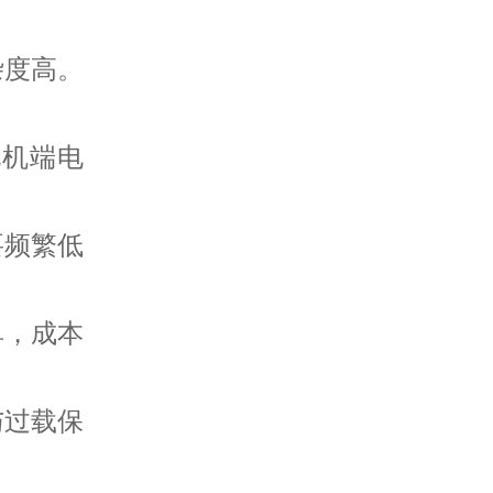
杂度高。
电机端电
要频繁低
单，成本
与过载保