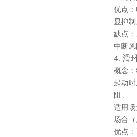
优点
：
显抑制
缺点
：
中断风
4. 
概念
：
起动时
阻。
适用场
场合（
优点
：