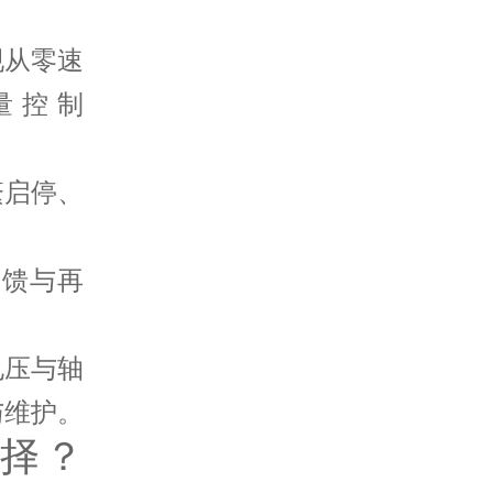
现从零速
量控制
繁启停、
回馈与再
电压与轴
与维护。
择？