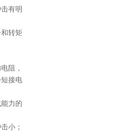
冲击有明
击和转矩
。
加电阻，
步短接电
载能力的
冲击小；