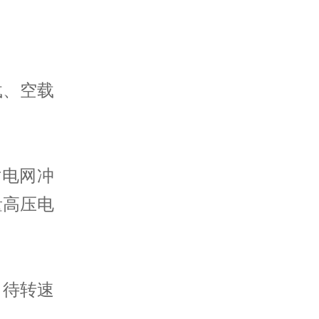
载、空载
对电网冲
量高压电
，待转速