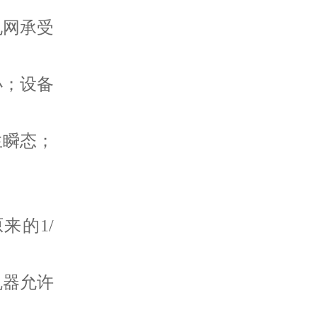
电网承受
小；设备
生瞬态；
来的1/
机器允许