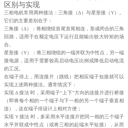
区别与实现
三相电机常用两种接法：三角接（Δ）与星形接（Y）。
它们的主要差别在于：
三角接（Δ）
：将相绕组首尾首尾相连，形成闭合的三角
回路，适用于在额定电压下运行且能输出较大转矩的场
合。
星形接（Y）
：将三相绕组的一端并联为中性点，另一端
接电源，适用于需要较高启动电压比例或降低启动电流
的工况。
在端子排上，用连接片（跳线）把相应端子短接就可以
实现上述两种接法。通常情况下：
实现
Δ 接法
时，采用端子“上下”方向的连接片进行桥接
（即将每个相的一个端子与下一相的另一个端子垂直相
连），这在端子排设计上相对方便；
实现
Y 接法
时，多采用水平连接片把同一相的三个端子
水平并联成中性点（或将三相的起端水平短接），从而