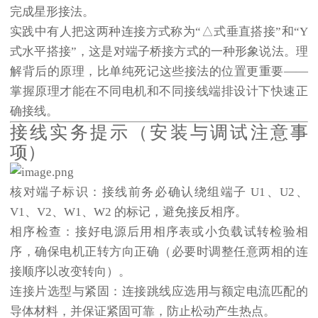
完成星形接法。
实践中有人把这两种连接方式称为“△式垂直搭接”和“Y
式水平搭接”，这是对端子桥接方式的一种形象说法。理
解背后的原理，比单纯死记这些接法的位置更重要——
掌握原理才能在不同电机和不同接线端排设计下快速正
确接线。
接线实务提示（安装与调试注意事
项）
核对端子标识
：接线前务必确认绕组端子 U1、U2、
V1、V2、W1、W2 的标记，避免接反相序。
相序检查
：接好电源后用相序表或小负载试转检验相
序，确保电机正转方向正确（必要时调整任意两相的连
接顺序以改变转向）。
连接片选型与紧固
：连接跳线应选用与额定电流匹配的
导体材料，并保证紧固可靠，防止松动产生热点。