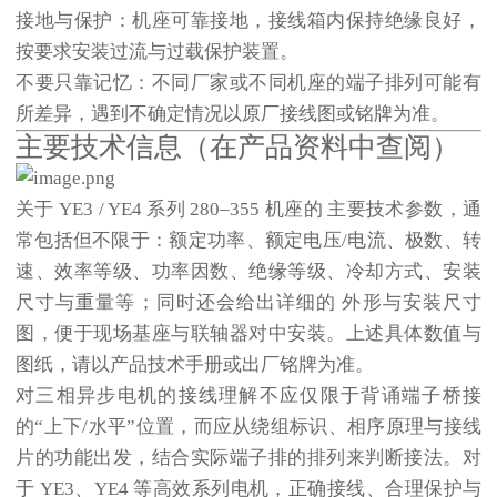
接地与保护
：机座可靠接地，接线箱内保持绝缘良好，
按要求安装过流与过载保护装置。
不要只靠记忆
：不同厂家或不同机座的端子排列可能有
所差异，遇到不确定情况以原厂接线图或铭牌为准。
主要技术信息（在产品资料中查阅）
关于 YE3 / YE4 系列 280–355 机座的
主要技术参数
，通
常包括但不限于：额定功率、额定电压/电流、极数、转
速、效率等级、功率因数、绝缘等级、冷却方式、安装
尺寸与重量等；同时还会给出详细的
外形与安装尺寸
图
，便于现场基座与联轴器对中安装。上述具体数值与
图纸，请以产品技术手册或出厂铭牌为准。
对三相异步电机的接线理解不应仅限于背诵端子桥接
的“上下/水平”位置，而应从绕组标识、相序原理与接线
片的功能出发，结合实际端子排的排列来判断接法。对
于 YE3、YE4 等
高效系列电机
，正确接线、合理保护与