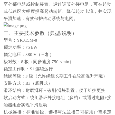
至外部电阻或控制装置。通过调节外接电阻，可在起动
或低速区大幅度提高起动转矩、降低起动电流，并实现
平滑加速，有效保护传动系统与电网。
三、主要技术参数（典型/说明）
型号：
YR315M-8
额定功率：
75 kW
额定电压：
380 V
（三相）
极对数：
8 极
（同步速度 750 r/min）
额定工作制：
S1 连续运行
绝缘等级：
F 级
（允许绕组长期工作在较高温升环境）
安装方式：
B3（底脚式）
滑环结构：
耐磨滑环＋碳刷/滑块装置
，便于维护更换
软启动方式：
绕组滑环外接电阻（多档）或通过电阻+接
触器组合实现平滑起动
机械连接：标准轴径、键槽与法兰接口可按用户需求定