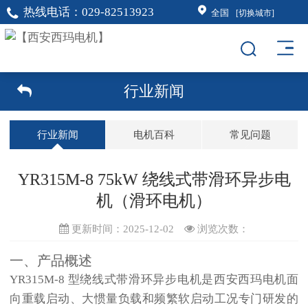
热线电话：
029-82513923
全国
[切换城市]
行业新闻
行业新闻
电机百科
常见问题
YR315M-8 75kW 绕线式带滑环异步电
机（滑环电机）
更新时间：2025-12-02
浏览次数：
一、产品概述
YR315M-8 型绕线式带滑环异步电机是
西安西玛电机
面
向重载启动、大惯量负载和频繁软启动工况专门研发的