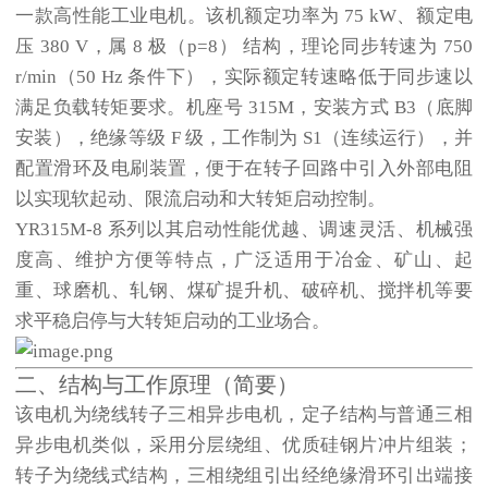
一款高性能工业电机。该机额定功率为
75 kW
、额定电
压
380 V
，属
8 极（p=8）
结构，理论同步转速为
750
r/min
（50 Hz 条件下），实际额定转速略低于同步速以
满足负载转矩要求。机座号
315M
，安装方式
B3（底脚
安装）
，绝缘等级
F 级
，工作制为
S1（连续运行）
，并
配置滑环及电刷装置，便于在转子回路中引入外部电阻
以实现软起动、限流启动和大转矩启动控制。
YR315M-8 系列以其启动性能优越、调速灵活、机械强
度高、维护方便等特点，广泛适用于冶金、矿山、起
重、球磨机、轧钢、煤矿提升机、破碎机、搅拌机等要
求平稳启停与大转矩启动的工业场合。
二、结构与工作原理（简要）
该电机为绕线转子三相异步电机，定子结构与普通三相
异步电机类似，采用分层绕组、优质硅钢片冲片组装；
转子为绕线式结构，三相绕组引出经绝缘滑环引出端接