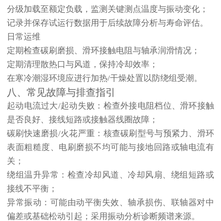
分级加载至额定负载，监测关键测点温度与振动变化；
记录并保存试运行数据用于后续故障分析与寿命评估。
日常运维
定期检查碳刷磨损、滑环接触电阻与轴承润滑情况；
定期清理散热口与风道，保持冷却效率；
在寒冷潮湿环境应进行加热/干燥处置以防绕组受潮。
八、常见故障与排查指引
起动电流过大/起动失败
：检查外接电阻档位、滑环接触
是否良好、接线短路或接触器线圈故障；
碳刷快速磨损/火花严重
：核查碳刷型号与预紧力、滑环
表面粗糙度、电刷磨损不均可能与接地回路或轴电流有
关；
绕组温升异常
：检查冷却风道、冷却风扇、绕组短路或
接线不平衡；
异常振动
：可能由动平衡失效、轴承损伤、联轴器对中
偏差或基础松动引起；采用振动分析诊断频谱来源。