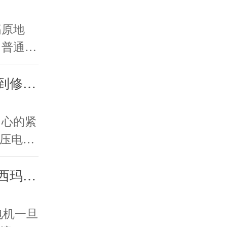
高原地
，普通电
些问
高压电机高温故障：从诊断到修复的全流程记录
中心的紧
高压电机
高压电机维修哪家强？西安西玛电机 24 小时响应
电机一旦