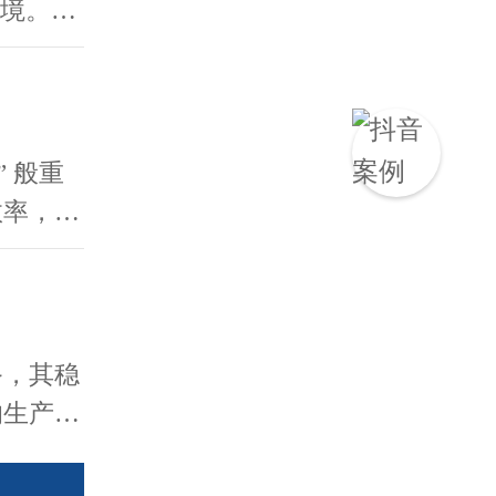
困境。今
 般重
效率，重
..
备，其稳
的生产效
好...