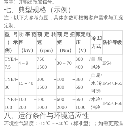
常等）并输出报警信号。
七、典型规格（示例）
注：以下为参考范围，具体参数可根据客户需求与工况
定制。
型号
功率范
额定转
额定扭
额定电
冷却
（示
围
速
矩
压
防护等级
方式
例）
（kW）
（rpm）
（Nm）
（V）
TYE4-
750 /
380 /
自扇
4 – 9
30 – 70
IP54
7.5
1500
400
风冷
自扇/
TYE4-
300 –
100 –
380 /
15 – 40
水冷
IP54/IP65
30
1500
380
690
可选
TYE4-
100 –
100 –
600 –
690 /
水冷/
IP65/IP66
160
200
1000
2000
1000
油冷
八、运行条件与环境适应性
环境空气温度
：-15℃ ~ +40℃（标准型）；如需更宽温