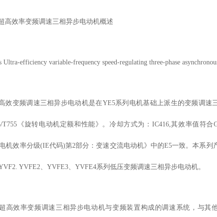
系列超高效率变频调速三相异步电动机
概述
 Ultra-efficiency variable-frequency speed-regulating three-phase asynchrono
系列高效变频调速三相异步电动机是在YE5系列电机基础上派生的变频调速
/T755《旋转电动机定额和性能》。冷却方式为：IC416,其效率值符合GB/T3
旋转电机效率分级(IE代码)第2部分：变速交流电动机》中的E5一致。本系
. YVF2. YVFE2、YVFE3、YVFE4系列低压变频调速三相异步电动机。
系列超高效率变频调速三相异步电动机
与变频装置构成的调速系统，与其