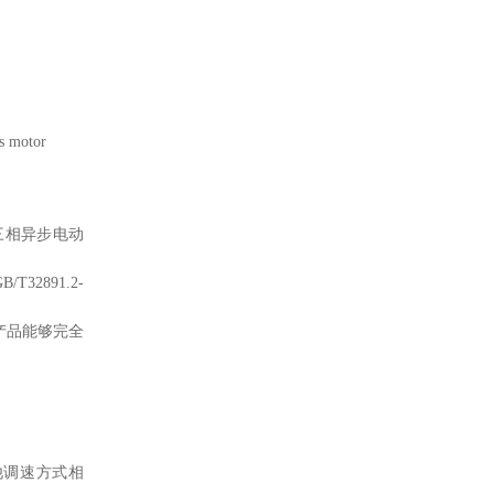
us motor
三相异步电动
2891.2-
列产品能够完全
他调速方式相