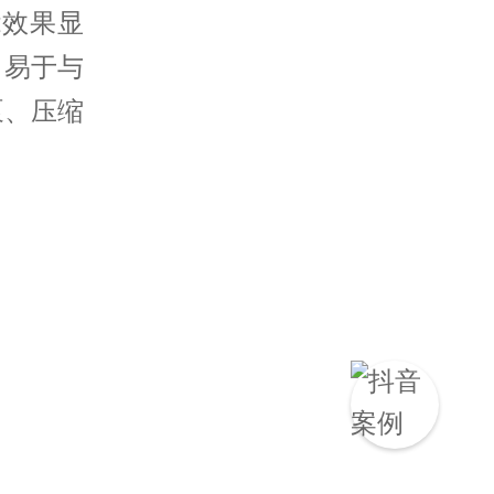
能效果显
、易于与
泵、压缩