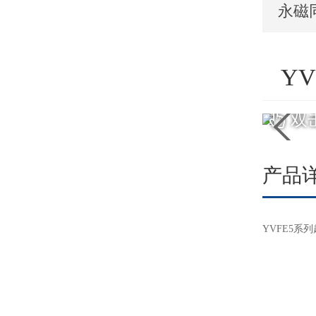
永磁
Y
双
产品
YVFE5