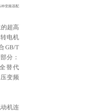
各种变频器配
生的超高
旋转电机
GB/T
第2部分：
完全替代
列低压变频
电动机连