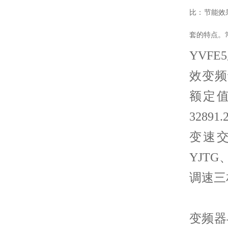
比：节能效
套的特点。
YVF
效变频
额定值
3289
变速交
YJTG
调速三
变频器