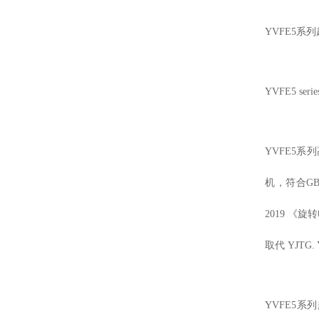
YVFE5
YVFE5 series
YVFE5
机，符合GB
2019 《
取代 YJTG
YVFE5