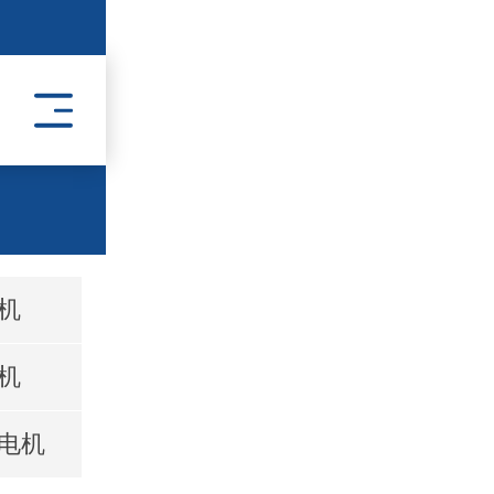
机
机
电机