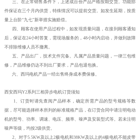
三、在正常销售条件下，上述成台份产品严格按期交货。功能部
件保证在三个月内供货，特殊情况可以提前交货。如发生延期，按质
量上台阶“九七”新举措实施赔偿。
四、顾客在使用产品过程中，如发现质量问题，在接到顾客通知
后，保证在24小时答复，需现场服务的，48小时内启动，并做到故障
不排除维修人员不撤离。
五、产品出厂，技术文件完备。凡属产品质量问题，一律三包维
修，产品维修仍达不到出厂要求，产品包退包换。
六、西玛电机产品一经出售终身成本费保修。
西安西玛Y2系列三相异步电机订货须知
1、订货时请先查阅产品样本，确定所需产品的型号规格等数
据，尽可能选择样本所列的标准规格产品，在订货合同中请注明电动
机的型号、功率、调速、电压、频率、噪声及安装型式等。若未注明
噪声等级，均按2级供货。
2、对于5.5KW及以上2极电机和38KW及以上的4极电机不能皮带