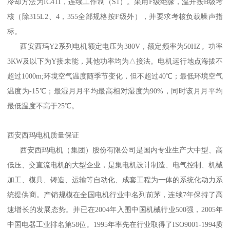
冷却方法为IC411，连续工作制（S1）。采用F级绝缘，温升按B级考
核（除315L2、4，355全部规格按F级外），并要求考核负载噪声指
标。
西安
西玛
Y2系列电机额定电压为380V，额定频率为50HZ。功率
3KW及以下为Y接未能，其他功率均为△接法。电机运行地点海拔不
超过1000m;环境空气温度随季节变化，但不超过40℃；最低环境空气
温度为-15℃；最湿月月平均最高相对湿度为90%，同时该月月平均
最低温度不高于25℃。
西安西玛电机质量保证
西安西玛电机（集团）股份有限公司是国内专业生产大中型、高
低压、交直流电机的大型企业，是集电机设计制造、电气控制、机械
加工、模具、铸造、运输等自动化、成套工程为一体的系统化动力系
统提供商。产销规模在全国电机行业中名列前茅，连续7年保持了高
速增长的发展态势。并已在2004年入围中国机械行业500强，2005年
中国电器工业排名第58位。1995年率先在行业取得了ISO9001-1994质