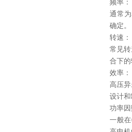
频率：
通常为
确定。
转速：
常见转速
合下的
效率：
高压异
设计和
功率因
一般在
高电机