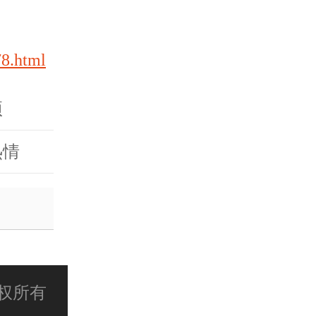
78.html
项
热情
 版权所有