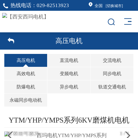
热线电话：
029-82513923
全国
[切换城市]
高压电机
高压电机
直流电机
交流电机
高效电机
变频电机
同步电机
防爆电机
异步电机
轨道交通电机
永磁同步电动机
YTM/YHP/YMPS系列6KV磨煤机电机
双击可放大
1
/
1