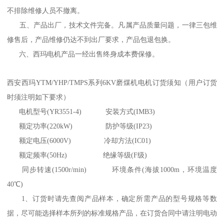
不排除维修人员不撤离。
五、产品出厂，技术文件完备。凡属产品质量问题，一律三包
维
修售后
，产品维修仍达不到出厂要求，产品包退包换。
六、
西玛电机
产品一经出售终身成本费保修。
西安西玛YTM/YHP/TMPS系列6KV磨煤机电机订货须知（用户订货
时须注明如下要求）
电机型号(YR3551-4) 安装方式(IMB3)
额定功率(220kW) 防护等级(IP23)
额定电压(6000V) 冷却方法(IC01)
额定频率(50Hz) 绝缘等级(F级)
同步转速(1500r/min) 环境条件(海拔1000m，环境温度
40℃)
1、订货时请先查阅产品样本，确定所需产品的型号规格等数
据，尽可能选择样本所列的标准规格产品，在订货合同中请注明电动