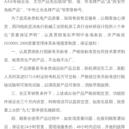
AAA等级企业。主导产品先后或得“部、省、市名牌产品”及“西安市
免检产品”，“中华之光名牌产品”等荣誉称号。
为了提高各类机电产品质量，加强售前售后服务，让顾客放心满
意，西玛电机坚决执行机械工业部机床工具行业科研设计院所八个单
位“质量保证声明”，认真贯彻落实声明中各项条款，并严格按
ISO9001:2000质量管理体系各项规章制度，保证做到：
一、认真贯彻执行国家有关标准，严格按标准货合同技术要求制
造、检查所生产的产品，不合格不出厂。
二、产品测量基等各类成品份产品总装，联机调试完工后，装配
人员对其进行72小时运转考机后方可交检：严格按过有关标准进行跑
核试验和可靠性试验，以调高新产品可靠性，消除早期故障。
三、在正常销售条件下，上述成台份产品严格按期交货。功能部
件保证在三个月内供货，特殊情况可以提前交货。如发生延期，按质
量上台阶“九七”新举措实施赔偿。
四、顾客在使用产品过程中，如发现质量问题，在接到顾客通知
后，保证在24小时答复，需现场服务的，48小时内启动，并做到故障