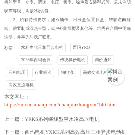
机的型号、功率、调速、电压、频率、噪声及安装型式等。若未注明
噪声等级，均按2级供货。
2、如有特殊要求，如双轴伸、出线盒位置反盒、转轴逆向旋
转、需要制成湿热带型，或户外防腐型及其他等，均需在合同中明确
注明，并事先与我厂联系。
水利生化三相异步电机
西玛YRQ
标签：
2026年西玛会议
传统异步电机
调价通知
三相电压
行业标准
轴电流
高效交流电机
高效直流电机
本文网址：
https://m.ximadianji.com/chanpinzhongxin/140.html
上一篇：YRKS系列绕线型空水冷高压电机
下一篇：西玛电机YXKK系列高效高压三相异步电动机